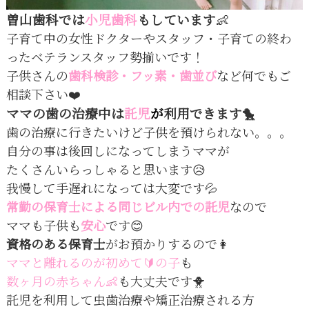
曽山歯科では
小児歯科
もしています
👶
子育て中の女性ドクターやスタッフ・子育ての終わ
ったベテランスタッフ勢揃いです！
子供さんの
歯科検診・フッ素・歯並び
など何でもご
相談下さい❤️
ママの歯の治療中は
託児
が
利用できます🐤
歯の治療に行きたいけど子供を預けられない。。。
自分の事は後回しになってしまうママが
たくさんいらっしゃると思います😥
我慢して手遅れになっては大変です💦
常勤の保育士による同じビル内での託児
なので
ママも子供も
安心
です😊
資格のある保育士
がお預かりするので👩
ママと離れるのが初めて🔰の子
も
数ヶ月の赤ちゃん👶
も大丈夫です🐥
託児を利用して虫歯治療や矯正治療される方