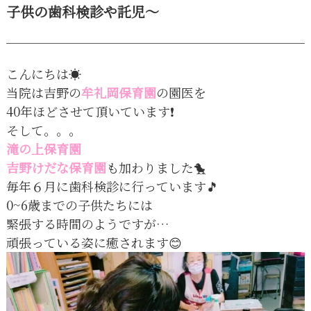
子供の歯科検診や託児〜
こんにちは☀️
当院は吉野の
牟礼岡保育園
の園医を
40年ほどさせて頂いています❗
そして。。。
滝の上保育園
吉野けだな保育園
も加わりました🐤
毎年６月に歯科検診に行っています🎵
0~6歳までの子供たちには
緊張する時間のようですが…
頑張っている姿に癒されます😊